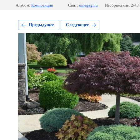
Альбом:
Композиция
Сайт:
omegagr.ru
Изображение: 2/43
Предыдущее
Следующее